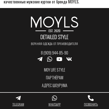
качественные мужские куртки от бренда MOYLS.
ВЕРХНЯЯ ОДЕЖДА ОТ ПРОИЗВОДИТЕЛЯ
8 (909) 944-85-90
MOY LIFE STYLE
ПАРТНЁРАМ
АДРЕС ШОУРУМА
КАРТА САЙТА
© 2022 ВСЕ ПРАВА ЗАЩИЩЕНЫ.
TELEGRAM
WHATSAPP
ПОЗВОНИТЬ
ПОЛИТИКА КОНФИДЕНЦИАЛЬНОСТИ